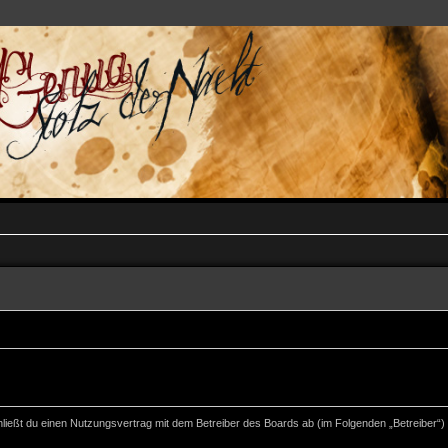
i-nacht.de“) wird zwischen dir und dem Betreiber ein Vertrag mit folgenden Re
chließt du einen Nutzungsvertrag mit dem Betreiber des Boards ab (im Folgenden „Betreiber“