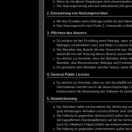
Wenn du mit diesen Regelungen nicht einverstanden bi
Der Nutzungsvertrag wird auf unbestimmte Zeit gesch
2. Einräumung von Nutzungsrechten
Mit dem Erstellen eines Beitrags erteilst du dem Bet
Das Nutzungsrecht nach Punkt 2, Unterpunkt a blei
3. Pflichten des Nutzers
Du erklärst mit der Erstellung eines Beitrags, dass e
Beiträgen verwendeten Links und Bilder zu setzen b
Der Betreiber des Boards übt das Hausrecht aus. Be
dauerhaft von der Nutzung dieses Boards ausschließe
Du nimmst zur Kenntnis, dass der Betreiber keine Ver
Betreiber, dein Benutzerkonto, Beiträge und Funktion
Du gestattest dem Betreiber darüber hinaus, deine B
4. General Public License
Du nimmst zur Kenntnis, dass es sich bei phpBB um e
Informationen werden durch die deutschsprachige Co
insbesondere die Verwendung der Software für besti
5. Gewährleistung
Der Betreiber haftet mit Ausnahme der Verletzung von
grob fahrlässiges Verhalten zurückzuführen sind. Di
Die Haftung ist gegenüber Verbrauchern außer bei v
Vertragspflichten (Kardinalpflichten) auf die bei V
auch für mittelbare Folgeschäden wie insbesondere
Die Haftung ist gegenüber Unternehmern außer bei d