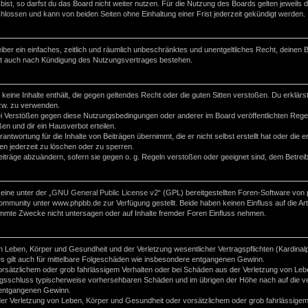
st, so darfst du das Board nicht weiter nutzen. Für die Nutzung des Boards gelten jeweils di
lossen und kann von beiden Seiten ohne Einhaltung einer Frist jederzeit gekündigt werden.
reiber ein einfaches, zeitlich und räumlich unbeschränktes und unentgeltliches Recht, deine
bt auch nach Kündigung des Nutzungsvertrages bestehen.
r keine Inhalte enthält, die gegen geltendes Recht oder die guten Sitten verstoßen. Du erklär
zw. zu verwenden.
i Verstößen gegen diese Nutzungsbedingungen oder anderer im Board veröffentlichten Rege
n und dir ein Hausverbot erteilen.
antwortung für die Inhalte von Beiträgen übernimmt, die er nicht selbst erstellt hat oder die
en jederzeit zu löschen oder zu sperren.
eiträge abzuändern, sofern sie gegen o. g. Regeln verstoßen oder geeignet sind, dem Betre
ine unter der „
GNU General Public License v2
“ (GPL) bereitgestellten Foren-Software vo
mmunity unter www.phpbb.de zur Verfügung gestellt. Beide haben keinen Einfluss auf die Art
mmte Zwecke nicht untersagen oder auf Inhalte fremder Foren Einfluss nehmen.
 Leben, Körper und Gesundheit und der Verletzung wesentlicher Vertragspflichten (Kardinalpfl
es gilt auch für mittelbare Folgeschäden wie insbesondere entgangenen Gewinn.
orsätzlichem oder grob fahrlässigem Verhalten oder bei Schäden aus der Verletzung von Leb
ertragsschluss typischerweise vorhersehbaren Schäden und im übrigen der Höhe nach auf die v
 entgangenen Gewinn.
er Verletzung von Leben, Körper und Gesundheit oder vorsätzlichem oder grob fahrlässigem 