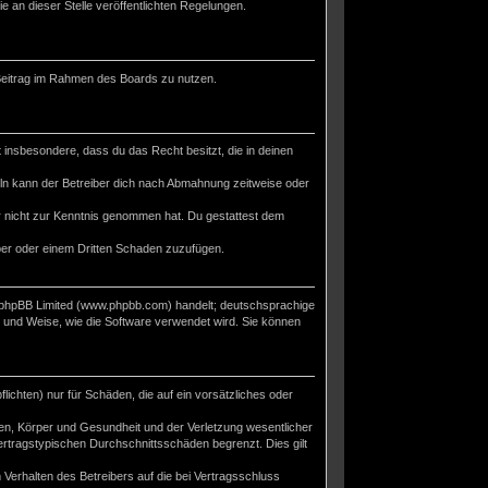
e an dieser Stelle veröffentlichten Regelungen.
n Beitrag im Rahmen des Boards zu nutzen.
st insbesondere, dass du das Recht besitzt, die in deinen
ln kann der Betreiber dich nach Abmahnung zeitweise oder
 er nicht zur Kenntnis genommen hat. Du gestattest dem
iber oder einem Dritten Schaden zuzufügen.
n phpBB Limited (www.phpbb.com) handelt; deutschsprachige
 und Weise, wie die Software verwendet wird. Sie können
ichten) nur für Schäden, die auf ein vorsätzliches oder
en, Körper und Gesundheit und der Verletzung wesentlicher
ertragstypischen Durchschnittsschäden begrenzt. Dies gilt
Verhalten des Betreibers auf die bei Vertragsschluss